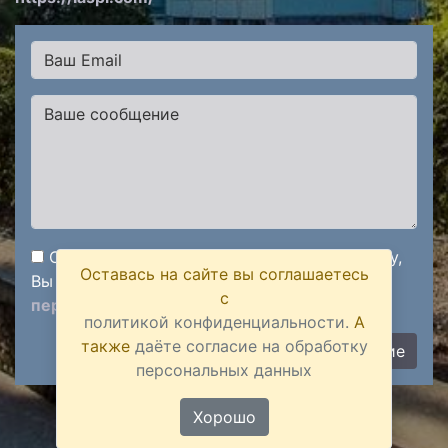
Отправляя сообщение через данную форму,
Оставась на сайте вы соглашаетесь
Вы подтверждаете
согласие на обработку
с
персональных данных
политикой конфиденциальности.
А
также
даёте согласие на обработку
Отправить сообщение
персональных данных
Наша политика в отношении хранения и обработки
Хорошо
персональных данных